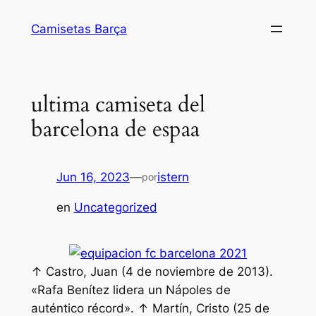
Saltar
Camisetas Barça
al
contenido
ultima camiseta del
barcelona de espaa
Jun 16, 2023
—
istern
por
en
Uncategorized
↑ Castro, Juan (4 de noviembre de 2013).
«Rafa Benítez lidera un Nápoles de
auténtico récord». ↑ Martín, Cristo (25 de