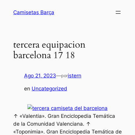
Saltar
Camisetas Barça
al
contenido
tercera equipacion
barcelona 17 18
Ago 21, 2023
—
istern
por
en
Uncategorized
↑ «Valentia». Gran Enciclopedia Temática
de la Comunidad Valenciana. ↑
«Toponimia». Gran Enciclopedia Temática de