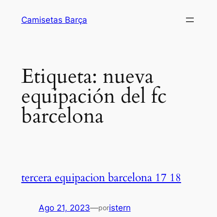
Saltar
Camisetas Barça
al
contenido
Etiqueta:
nueva
equipación del fc
barcelona
tercera equipacion barcelona 17 18
Ago 21, 2023
—
istern
por