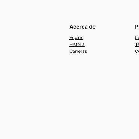
Acerca de
P
Equipo
Po
Historia
T
Carreras
C