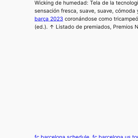
Wicking de humedad: Tela de la tecnología
sensación fresca, suave, suave, cómoda y 
barça 2023
coronándose como tricampeón c
(ed.). ↑ Listado de premiados, Premios 
fc barcelona schedule
fc barcelona us to