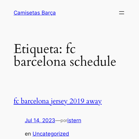
Saltar
Camisetas Barça
al
contenido
Etiqueta:
fc
barcelona schedule
fc barcelona jersey 2019 away
Jul 14, 2023
—
istern
por
en
Uncategorized