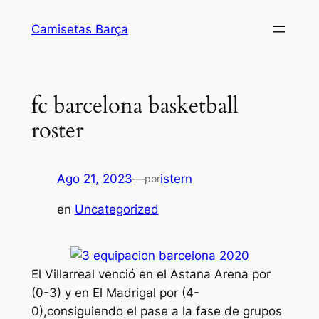
Saltar
Camisetas Barça
al
contenido
fc barcelona basketball
roster
Ago 21, 2023
—
istern
por
en
Uncategorized
El Villarreal venció en el Astana Arena por
(0-3) y en El Madrigal por (4-
0),consiguiendo el pase a la fase de grupos