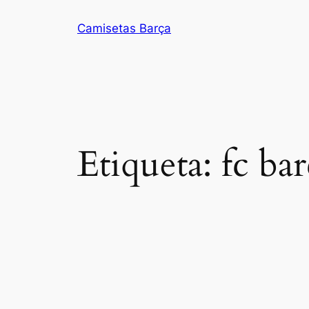
Saltar
Camisetas Barça
al
contenido
Etiqueta:
fc ba