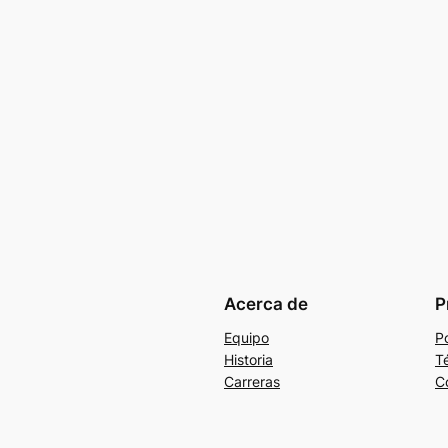
Acerca de
P
Equipo
Po
Historia
T
Carreras
C