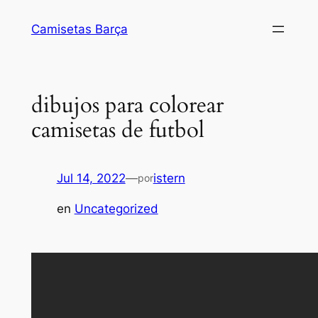
Saltar
Camisetas Barça
al
contenido
dibujos para colorear
camisetas de futbol
Jul 14, 2022
—
istern
por
en
Uncategorized