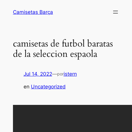
Saltar
Camisetas Barça
al
contenido
camisetas de futbol baratas
de la seleccion espaola
Jul 14, 2022
—
istern
por
en
Uncategorized