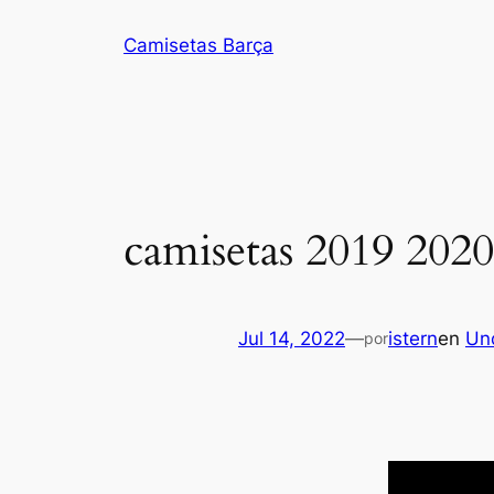
Saltar
Camisetas Barça
al
contenido
camisetas 2019 2020
Jul 14, 2022
—
istern
en
Un
por