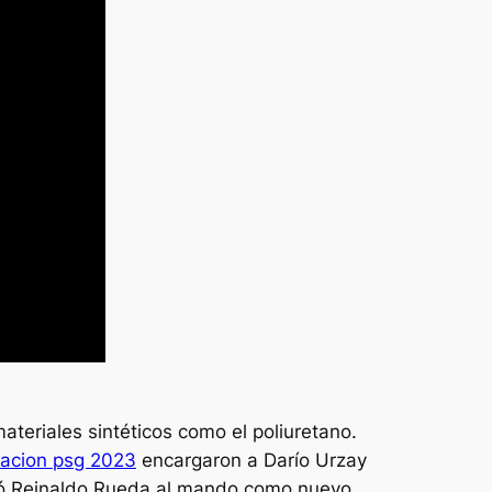
teriales sintéticos como el poliuretano.
pacion psg 2023
encargaron a Darío Urzay
utó Reinaldo Rueda al mando como nuevo