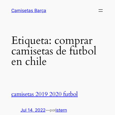
Saltar
Camisetas Barça
al
contenido
Etiqueta:
comprar
camisetas de futbol
en chile
camisetas 2019 2020 futbol
Jul 14, 2022
—
istern
por