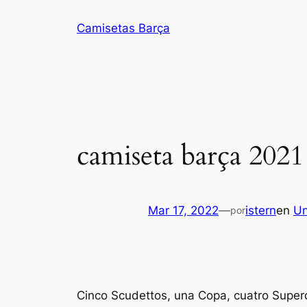
Saltar
Camisetas Barça
al
contenido
camiseta barça 2021
Mar 17, 2022
—
istern
en
Un
por
Cinco Scudettos, una Copa, cuatro Superc