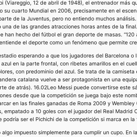
pi (Viareggio, 12 de abril de 1948), el entrenador más qu
dio su cuarto Mundial en 2006, precisamente en el escena
parte de la Juventus, pero no entiendo muchos análisis.
o una de las grandes atracciones horas antes de la fina
que han hecho del fútbol el gran deporte de masas. “120
entiende el deporte como un fenómeno que permite cre
estadio esperando a que los jugadores del Barcelona o l
zul en la parte frontal, con ribetes amarillos en el cuel
ores, con predominio del azul. Se trata de la camiseta 
bandera catalana vuelve a ser protagonista en una equip
rte de atrás). 16.02Leo Messi puede convertirse este s
peones desde que la competición se juega bajo este no
marcar en las finales ganadas de Roma 2009 y Wembley (
, empatado a 10 goles con el jugador del Real Madrid 
podría ser el Pichichi de la competición si marca en la 
no algo impuesto simplemente para cumplir un cupo. En l