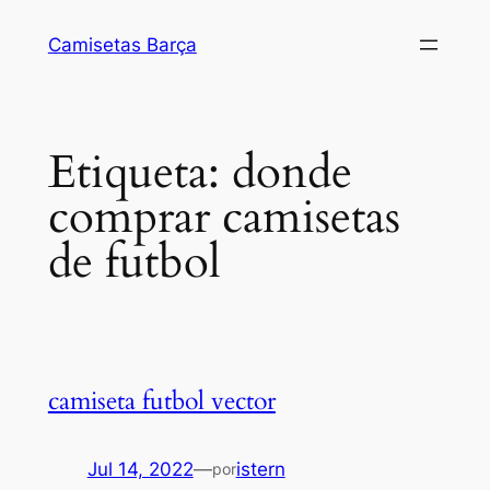
Saltar
Camisetas Barça
al
contenido
Etiqueta:
donde
comprar camisetas
de futbol
camiseta futbol vector
Jul 14, 2022
—
istern
por