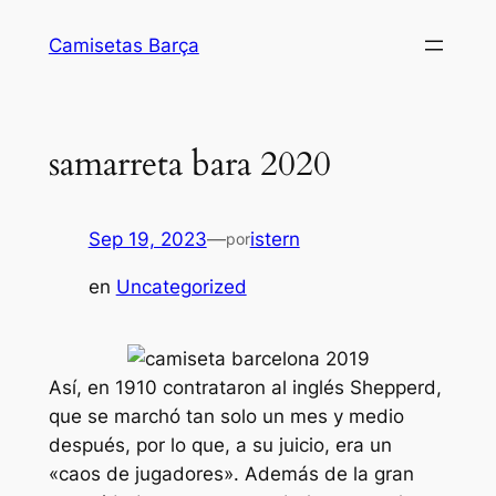
Saltar
Camisetas Barça
al
contenido
samarreta bara 2020
Sep 19, 2023
—
istern
por
en
Uncategorized
Así, en 1910 contrataron al inglés Shepperd,
que se marchó tan solo un mes y medio
después, por lo que, a su juicio, era un
«caos de jugadores». Además de la gran