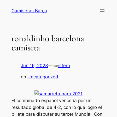
Saltar
Camisetas Barça
al
contenido
ronaldinho barcelona
camiseta
Jun 16, 2023
—
istern
por
en
Uncategorized
El combinado español vencería por un
resultado global de 4-2, con lo que logró el
billete para disputar su tercer Mundial. Con