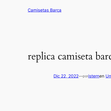
Saltar
Camisetas Barça
al
contenido
replica camiseta ba
Dic 22, 2022
—
istern
en
Un
por