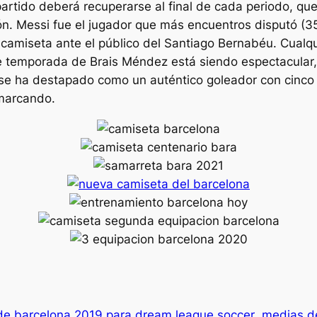
artido deberá recuperarse al final de cada periodo, queda
n. Messi fue el jugador que más encuentros disputó (35)
miseta ante el público del Santiago Bernabéu. Cualqui
 de temporada de Brais Méndez está siendo espectacular,
 se ha destapado como un auténtico goleador con cinco 
 marcando.
de barcelona 2019 para dream league soccer
medias d