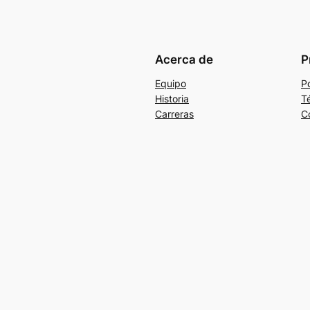
Acerca de
P
Equipo
Po
Historia
T
Carreras
C