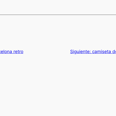
elona retro
Siguiente:
camiseta de