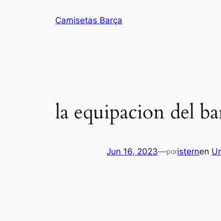
Saltar
Camisetas Barça
al
contenido
la equipacion del b
Jun 16, 2023
—
istern
en
Un
por