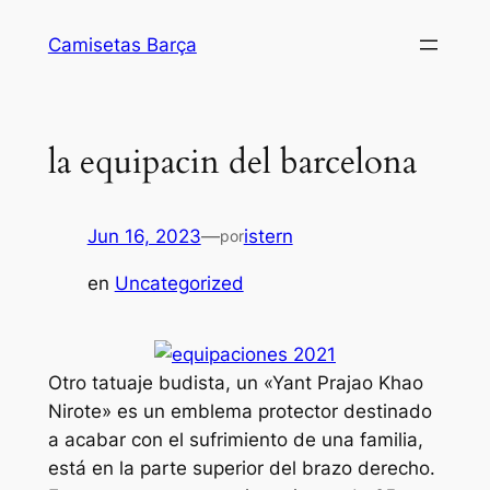
Saltar
Camisetas Barça
al
contenido
la equipacin del barcelona
Jun 16, 2023
—
istern
por
en
Uncategorized
Otro tatuaje budista, un «Yant Prajao Khao
Nirote» es un emblema protector destinado
a acabar con el sufrimiento de una familia,
está en la parte superior del brazo derecho.