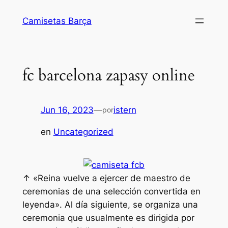
Saltar
Camisetas Barça
al
contenido
fc barcelona zapasy online
Jun 16, 2023
—
istern
por
en
Uncategorized
↑ «Reina vuelve a ejercer de maestro de
ceremonias de una selección convertida en
leyenda». Al día siguiente, se organiza una
ceremonia que usualmente es dirigida por