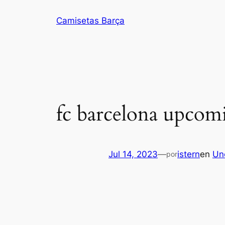
Saltar
Camisetas Barça
al
contenido
fc barcelona upcom
Jul 14, 2023
—
istern
en
Un
por