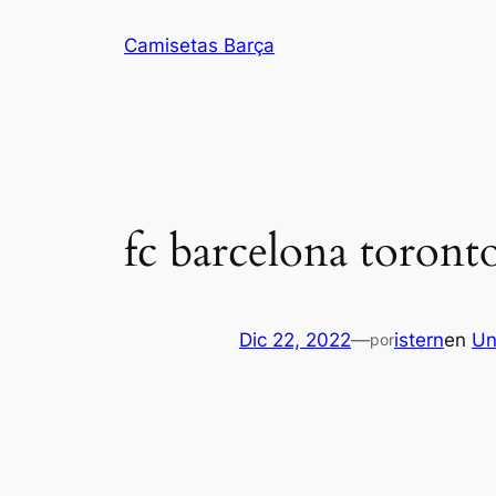
Saltar
Camisetas Barça
al
contenido
fc barcelona toron
Dic 22, 2022
—
istern
en
Un
por