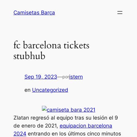
Saltar
Camisetas Barça
al
contenido
fc barcelona tickets
stubhub
Sep 19, 2023
—
istern
por
en
Uncategorized
Zlatan regresó al equipo tras su lesión el 9
de enero de 2021,
equipacion barcelona
2024
entrando en los últimos cinco minutos