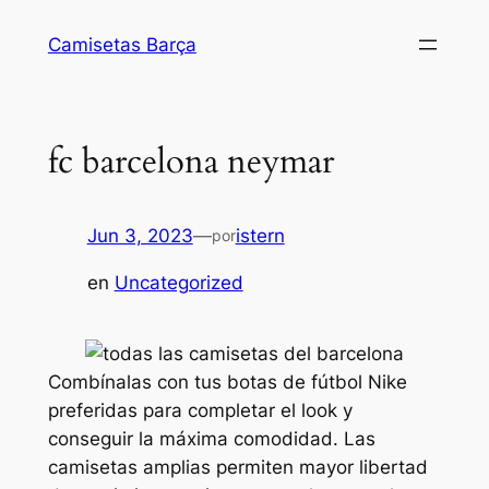
Saltar
Camisetas Barça
al
contenido
fc barcelona neymar
Jun 3, 2023
—
istern
por
en
Uncategorized
Combínalas con tus botas de fútbol Nike
preferidas para completar el look y
conseguir la máxima comodidad. Las
camisetas amplias permiten mayor libertad