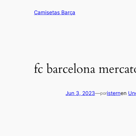
Saltar
Camisetas Barça
al
contenido
fc barcelona mercat
Jun 3, 2023
—
istern
en
Un
por