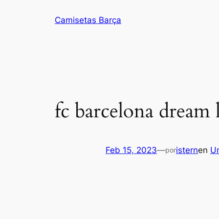
Saltar
Camisetas Barça
al
contenido
fc barcelona dream 
Feb 15, 2023
—
istern
en
U
por