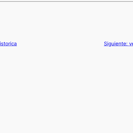
storica
Siguiente:
v