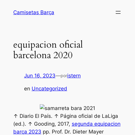
Saltar
Camisetas Barça
al
contenido
equipacion oficial
barcelona 2020
Jun 16, 2023
—
istern
por
en
Uncategorized
↑ Diario El País. ↑ Página oficial de LaLiga
(ed.). ↑ Gooding, 2017,
segunda equipacion
barça 2023
pp. Prof. Dr. Dieter Mayer