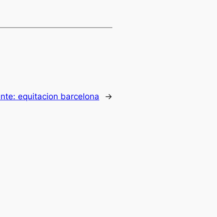
ente:
equitacion barcelona
→