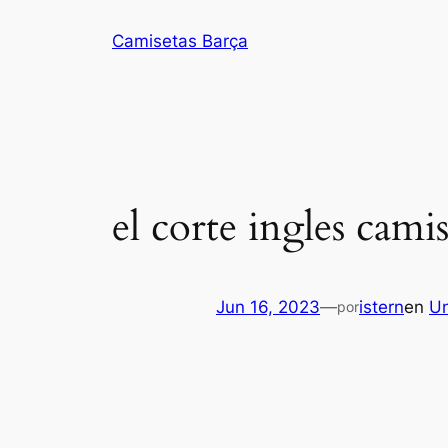
Saltar
Camisetas Barça
al
contenido
el corte ingles cami
Jun 16, 2023
—
istern
en
Un
por