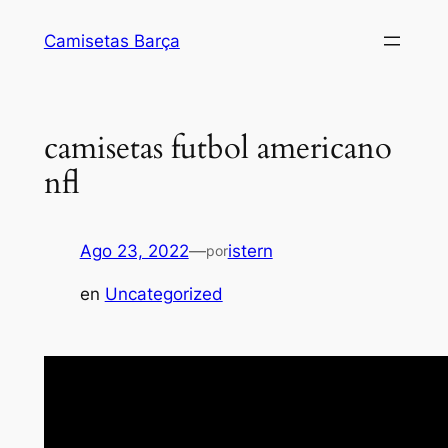
Saltar
Camisetas Barça
al
contenido
camisetas futbol americano
nfl
Ago 23, 2022
—
istern
por
en
Uncategorized