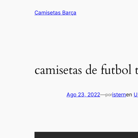
Saltar
Camisetas Barça
al
contenido
camisetas de futbol
Ago 23, 2022
—
istern
en
U
por