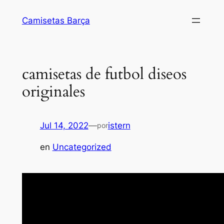
Saltar
Camisetas Barça
al
contenido
camisetas de futbol diseos
originales
Jul 14, 2022
—
istern
por
en
Uncategorized