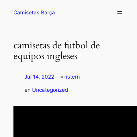
Saltar
Camisetas Barça
al
contenido
camisetas de futbol de
equipos ingleses
Jul 14, 2022
—
istern
por
en
Uncategorized