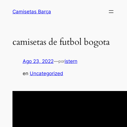
Saltar
Camisetas Barça
al
contenido
camisetas de futbol bogota
Ago 23, 2022
—
istern
por
en
Uncategorized