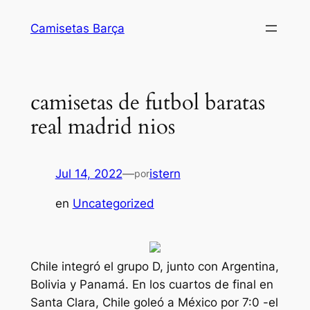
Saltar
Camisetas Barça
al
contenido
camisetas de futbol baratas
real madrid nios
Jul 14, 2022
—
istern
por
en
Uncategorized
Chile integró el grupo D, junto con Argentina,
Bolivia y Panamá. En los cuartos de final en
Santa Clara, Chile goleó a México por 7:0 -el