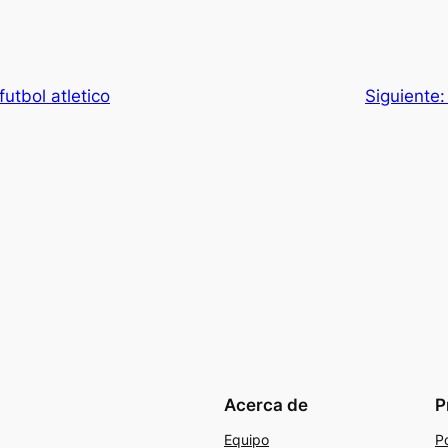
futbol atletico
Siguiente
Acerca de
P
Equipo
Po