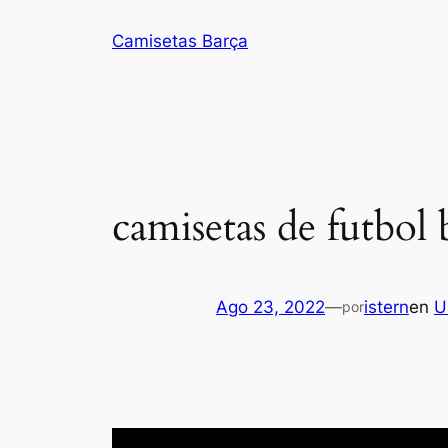
Saltar
Camisetas Barça
al
contenido
camisetas de futbol 
Ago 23, 2022
—
istern
en
U
por