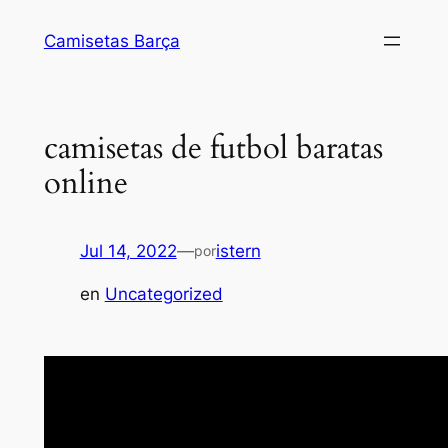
Saltar
Camisetas Barça
al
contenido
camisetas de futbol baratas
online
Jul 14, 2022
—
istern
por
en
Uncategorized