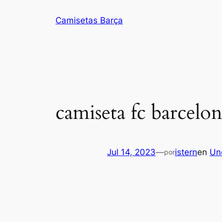
Saltar
Camisetas Barça
al
contenido
camiseta fc barcelo
Jul 14, 2023
—
istern
en
Un
por