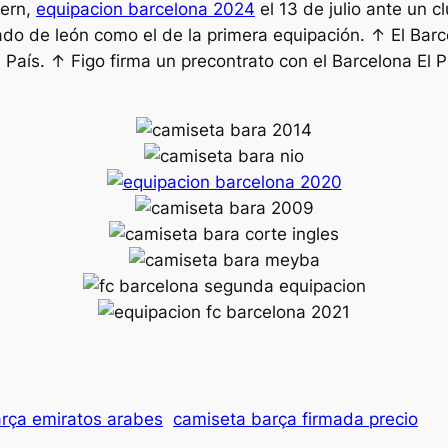
yern,
equipacion barcelona 2024
el 13 de julio ante un 
ado de león como el de la primera equipación. ↑ El Ba
l País. ↑ Figo firma un precontrato con el Barcelona El
rça emiratos arabes
camiseta barça firmada precio