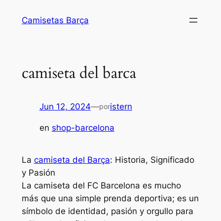
Saltar
Camisetas Barça
al
contenido
camiseta del barca
Jun 12, 2024
—
istern
por
en
shop-barcelona
La
camiseta del Barça
: Historia, Significado
y Pasión
La camiseta del FC Barcelona es mucho
más que una simple prenda deportiva; es un
símbolo de identidad, pasión y orgullo para