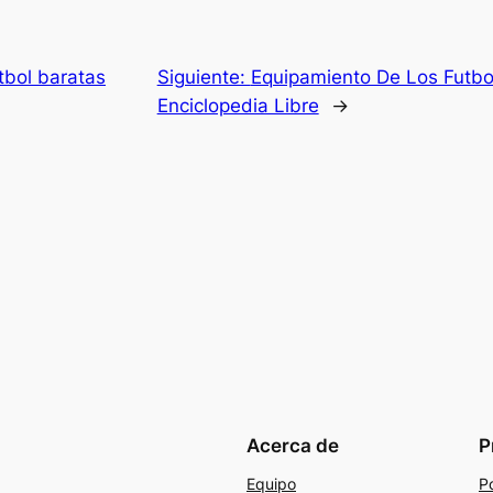
tbol baratas
Siguiente:
Equipamiento De Los Futbol
Enciclopedia Libre
→
Acerca de
P
Equipo
Po