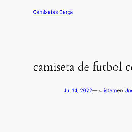
Saltar
Camisetas Barça
al
contenido
camiseta de futbol c
Jul 14, 2022
—
istern
en
Un
por