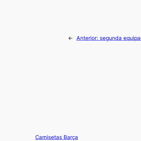
←
Anterior:
segunda equipac
Camisetas Barça