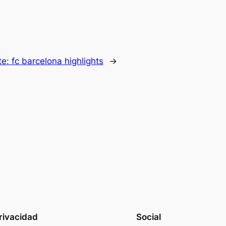
te:
fc barcelona highlights
→
rivacidad
Social