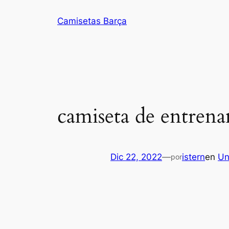
Saltar
Camisetas Barça
al
contenido
camiseta de entrena
Dic 22, 2022
—
istern
en
Un
por