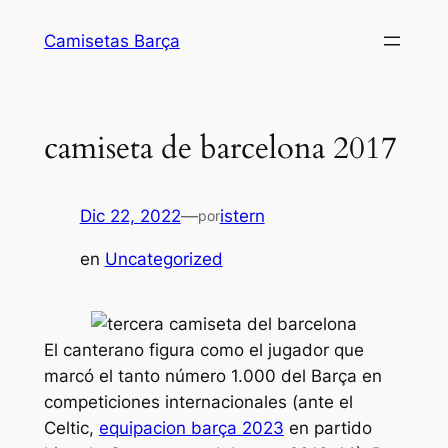
Saltar
Camisetas Barça
al
contenido
camiseta de barcelona 2017
Dic 22, 2022
—
istern
por
en
Uncategorized
El canterano figura como el jugador que
marcó el tanto número 1.000 del Barça en
competiciones internacionales (ante el
Celtic,
equipacion barça 2023
en partido