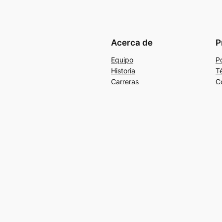
Acerca de
P
Equipo
Po
Historia
T
Carreras
C