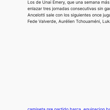
Los de Unai Emery, que una semana más vo
enlazar tres jornadas consecutivas sin g
Ancelotti sale con los siguientes once ju
Fede Valverde, Aurélien Tchouaméni, Lu
camiseta pre partido barça
equipacion b