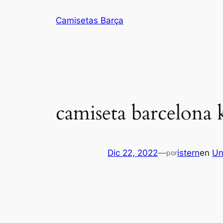
Saltar
Camisetas Barça
al
contenido
camiseta barcelona 
Dic 22, 2022
—
istern
en
Un
por