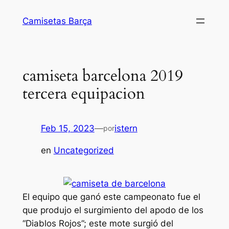
Saltar
Camisetas Barça
al
contenido
camiseta barcelona 2019
tercera equipacion
Feb 15, 2023
—
istern
por
en
Uncategorized
El equipo que ganó este campeonato fue el
que produjo el surgimiento del apodo de los
“Diablos Rojos”; este mote surgió del