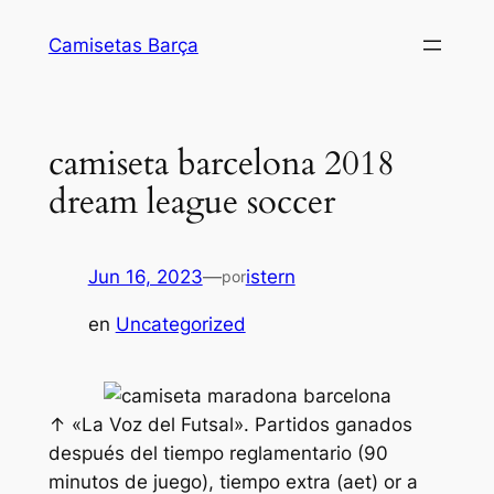
Saltar
Camisetas Barça
al
contenido
camiseta barcelona 2018
dream league soccer
Jun 16, 2023
—
istern
por
en
Uncategorized
↑ «La Voz del Futsal». Partidos ganados
después del tiempo reglamentario (90
minutos de juego), tiempo extra (aet) or a