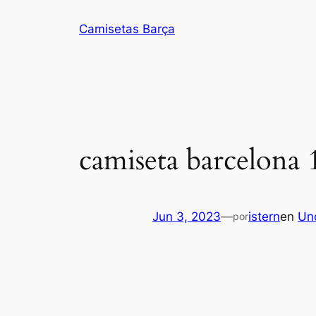
Saltar
Camisetas Barça
al
contenido
camiseta barcelona 
Jun 3, 2023
—
istern
en
Un
por