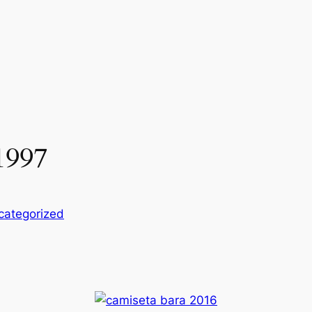
1997
categorized