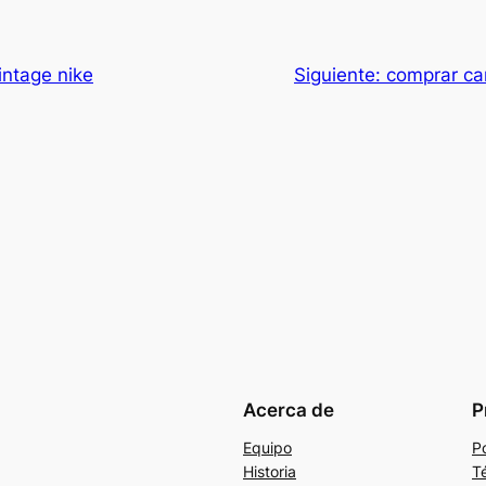
intage nike
Siguiente:
comprar ca
Acerca de
P
Equipo
Po
Historia
T