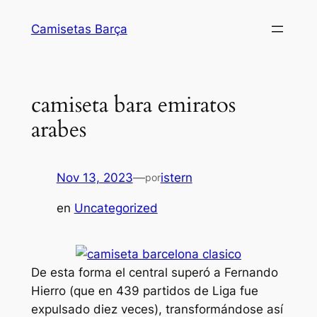
Saltar
Camisetas Barça
al
contenido
camiseta bara emiratos
arabes
Nov 13, 2023
—
istern
por
en
Uncategorized
De esta forma el central superó a Fernando
Hierro (que en 439 partidos de Liga fue
expulsado diez veces), transformándose así