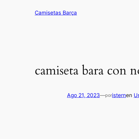
Saltar
Camisetas Barça
al
contenido
camiseta bara con 
Ago 21, 2023
—
istern
en
U
por