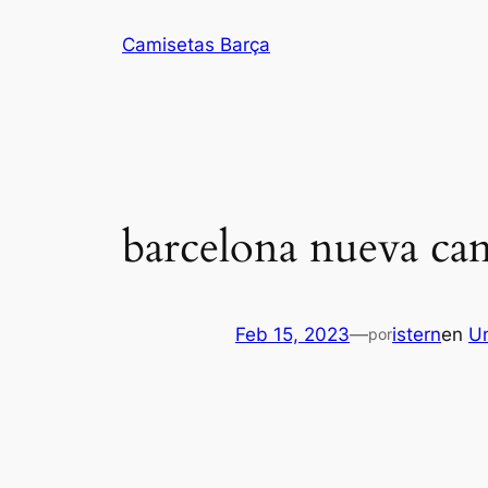
Saltar
Camisetas Barça
al
contenido
barcelona nueva ca
Feb 15, 2023
—
istern
en
U
por