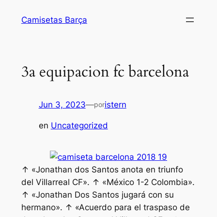
Saltar
Camisetas Barça
al
contenido
3a equipacion fc barcelona
Jun 3, 2023
—
istern
por
en
Uncategorized
↑ «Jonathan dos Santos anota en triunfo
del Villarreal CF». ↑ «México 1-2 Colombia».
↑ «Jonathan Dos Santos jugará con su
hermano». ↑ «Acuerdo para el traspaso de