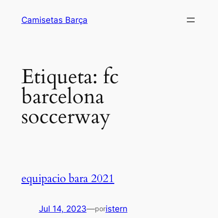
Saltar
Camisetas Barça
al
contenido
Etiqueta:
fc
barcelona
soccerway
equipacio bara 2021
Jul 14, 2023
—
istern
por