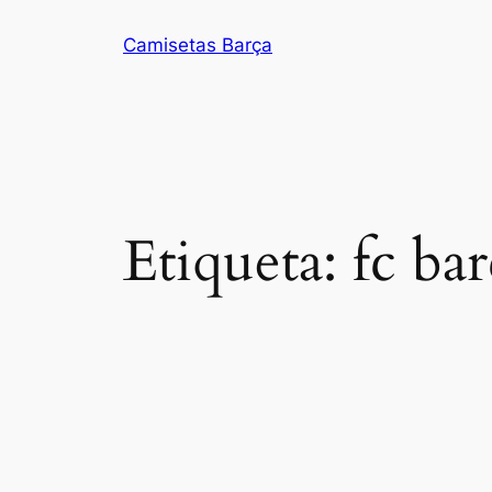
Saltar
Camisetas Barça
al
contenido
Etiqueta:
fc ba